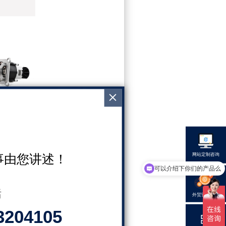
网站定制咨询
事由您讲述！
可以介绍下你们的产品么
你们是怎么收费的呢
话
外贸营销咨询
3204105